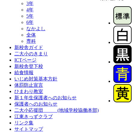
3年
4年
5年
6年
なかよし
全体
専科
新校舎ガイド
二大小のきまり
ICTページ
新校舎登下校
給食情報
いじめ対策基本方針
体罰防止宣言
ひまわり教室
新１年生保護者へのお知らせ
保護者へのお知らせ
二大小応援団 (地域学校協働本部)
江東きっずクラブ
リンク集
サイトマップ