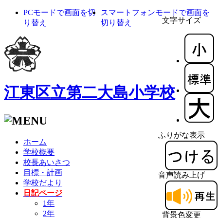
PCモードで画面を切
スマートフォンモードで画面を
文字サイズ
り替え
切り替え
江東区立第二大島小学校
ふりがな表示
ホーム
学校概要
校長あいさつ
目標・計画
音声読み上げ
学校だより
日記ページ
1年
2年
背景色変更